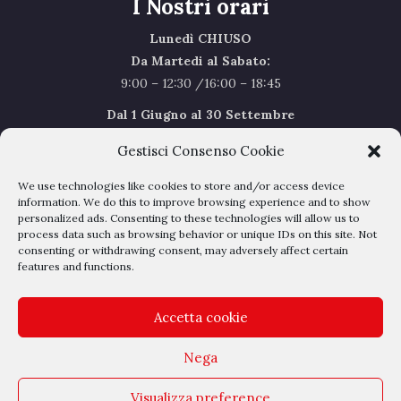
I Nostri orari
Lunedì CHIUSO
Da Martedi al Sabato:
9:00 – 12:30 /16:00 – 18:45
Dal 1 Giugno al 30 Settembre
l’orario del Sabato sarà il seguente 9.00/12.30
Gestisci Consenso Cookie
Sabato Agosto Chiusi
We use technologies like cookies to store and/or access device
I chiusi per Ferie dal 1 al 24
Agosto
information. We do this to improve browsing experience and to show
personalized ads. Consenting to these technologies will allow us to
process data such as browsing behavior or unique IDs on this site. Not
Privacy Policy
–
Cookie Policy
consenting or withdrawing consent, may adversely affect certain
features and functions.
Accetta cookie
Nega
Outlet Belli - Via dell'albereto 16 - 50041 Calenzano - P.IVA
Visualizza preference