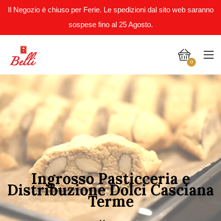
Il Negozio è chiuso per Ferie. Le spedizioni dal sito web saranno
sospese fino al 25 Agosto.
0
Ingrosso Pasticceria e
Distribuzione Dolci Casciana
Terme