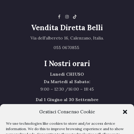
Vendita Diretta Belli
Via dell'albereto 16, Calenzano, Italia.‎
055 0670855 ‎
I Nostri orari
Lunedì CHIUSO
Da Martedi al Sabato:
9:00 – 12:30 /16:00 – 18:45
Dal 1 Giugno al 30 Settembre
l’orario del Sabato sarà il seguente 9.00/12.30
Gestisci Consenso Cookie
Sabato Agosto Chiusi
We use technologies like cookies to store and/or access device
I chiusi per Ferie dal 1 al 24
Agosto
information. We do this to improve browsing experience and to show