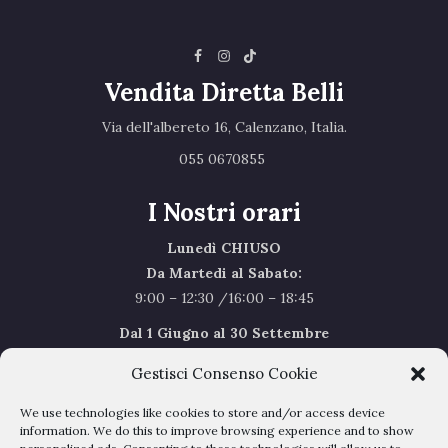
Vendita Diretta Belli
Via dell'albereto 16, Calenzano, Italia.‎
055 0670855 ‎
I Nostri orari
Lunedì CHIUSO
Da Martedi al Sabato:
9:00 – 12:30 /16:00 – 18:45
Dal 1 Giugno al 30 Settembre
l’orario del Sabato sarà il seguente 9.00/12.30
Gestisci Consenso Cookie
Sabato Agosto Chiusi
We use technologies like cookies to store and/or access device
I chiusi per Ferie dal 1 al 24
Agosto
information. We do this to improve browsing experience and to show