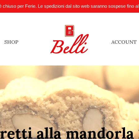
è chiuso per Ferie. Le spedizioni dal sito web saranno sospese fino a
SHOP
ACCOUNT
etti alla mandorla