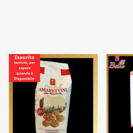
Esaurito
Iscriviti, per
sapere
quando è
Disponibile