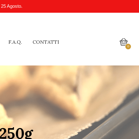
l 25 Agosto.
F.A.Q.
CONTATTI
0
 250g