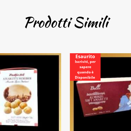
Prodotti Simili
Esaurito
Iscriviti, per
sapere
quando è
Disponibile