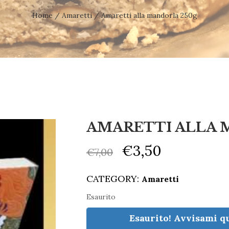
Home
/
Amaretti
/ Amaretti alla mandorla 250g
AMARETTI ALLA 
€
3,50
€
7,00
CATEGORY:
Amaretti
Esaurito
Esaurito! Avvisami 