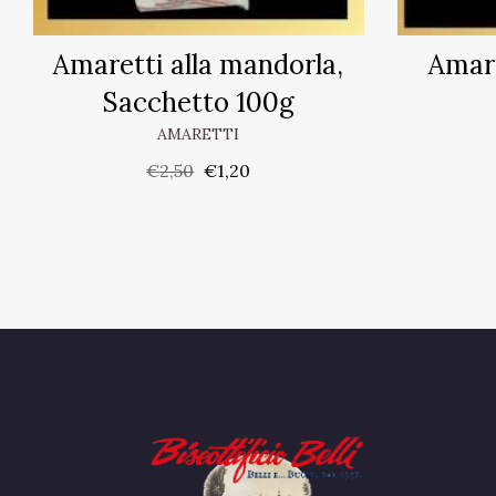
Amaretti alla mandorla,
Amare
Sacchetto 100g
AMARETTI
€
2,50
€
1,20