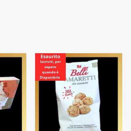
Esaurito
Iscriviti, per
sapere
quando è
Disponibile