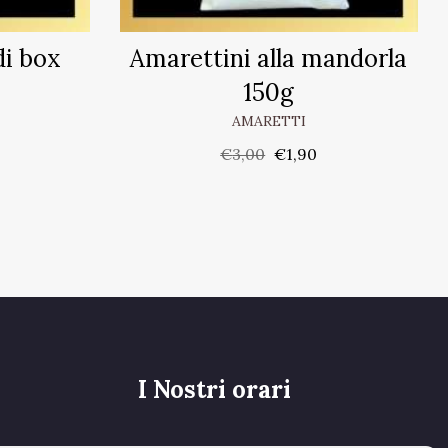
di box
Amarettini alla mandorla
150g
AMARETTI
€
3,00
€
1,90
I Nostri orari