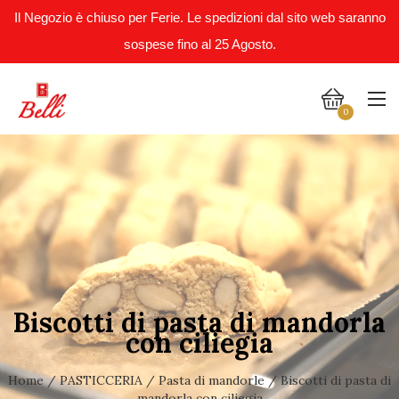
Il Negozio è chiuso per Ferie. Le spedizioni dal sito web saranno
sospese fino al 25 Agosto.
0
Biscotti di pasta di mandorla
con ciliegia
Home
/
PASTICCERIA
/
Pasta di mandorle
/ Biscotti di pasta di
mandorla con ciliegia