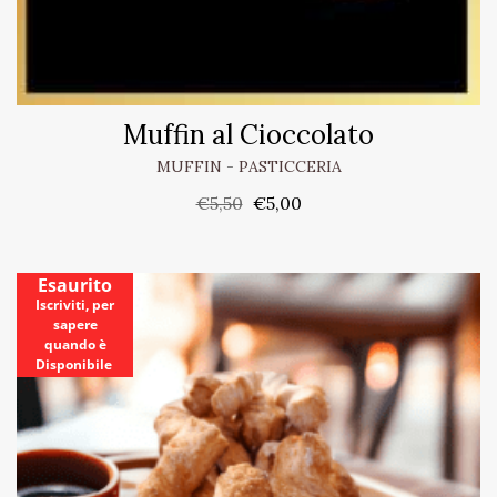
Muffin al Cioccolato
MUFFIN
-
PASTICCERIA
€
5,50
€
5,00
Esaurito
Iscriviti, per
sapere
quando è
Disponibile