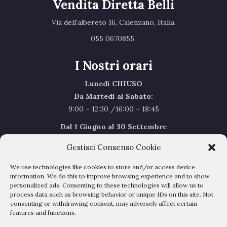
Vendita Diretta Belli
Via dell'albereto 16, Calenzano, Italia.‎
055 0670855 ‎
I Nostri orari
Lunedì CHIUSO
Da Martedi al Sabato:
9:00 – 12:30 /16:00 – 18:45
Dal 1 Giugno al 30 Settembre
l’orario del Sabato sarà il seguente 9.00/12.30
Gestisci Consenso Cookie
Sabato Agosto Chiusi
We use technologies like cookies to store and/or access device
I chiusi per Ferie dal 1 al 24
Agosto
information. We do this to improve browsing experience and to show
personalized ads. Consenting to these technologies will allow us to
process data such as browsing behavior or unique IDs on this site. Not
Privacy Policy
–
Cookie Policy
consenting or withdrawing consent, may adversely affect certain
features and functions.