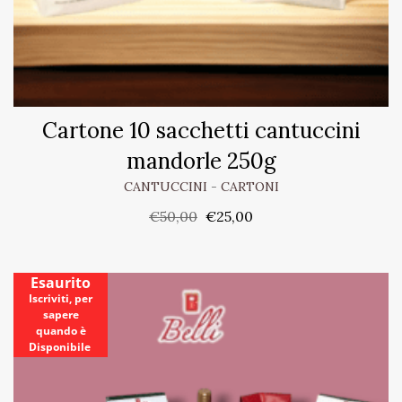
Cartone 10 sacchetti cantuccini
mandorle 250g
CANTUCCINI
-
CARTONI
€
50,00
€
25,00
Esaurito
Iscriviti, per
sapere
quando è
Disponibile