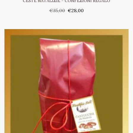
CESTE NATALIZIE
-
CONFEZIONI REGALO
€
35,00
€
28,00