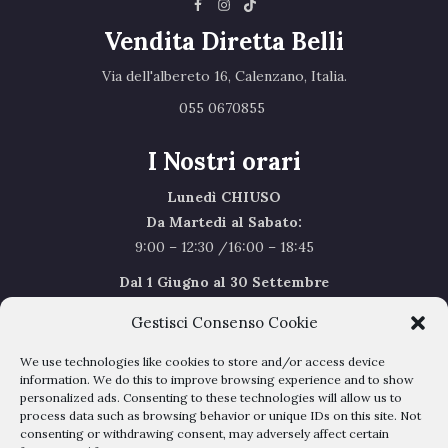
Vendita Diretta Belli
Via dell'albereto 16, Calenzano, Italia.‎
055 0670855 ‎
I Nostri orari
Lunedì CHIUSO
Da Martedi al Sabato:
9:00 – 12:30 /16:00 – 18:45
Dal 1 Giugno al 30 Settembre
l’orario del Sabato sarà il seguente 9.00/12.30
Gestisci Consenso Cookie
Sabato Agosto Chiusi
We use technologies like cookies to store and/or access device
I chiusi per Ferie dal 1 al 24
Agosto
information. We do this to improve browsing experience and to show
personalized ads. Consenting to these technologies will allow us to
process data such as browsing behavior or unique IDs on this site. Not
Privacy Policy
–
Cookie Policy
consenting or withdrawing consent, may adversely affect certain