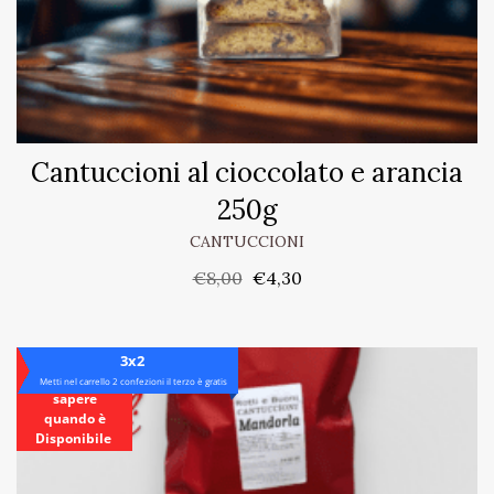
Cantuccioni al cioccolato e arancia
250g
CANTUCCIONI
€
8,00
€
4,30
Esaurito
3x2
Iscriviti, per
Metti nel carrello 2 confezioni il terzo è gratis
sapere
quando è
Disponibile