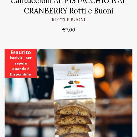
Cantuccioni AL PISTACCHIO E AL
CRANBERRY Rotti e Buoni
ROTTI E BUONI
€
7,00
Esaurito
Iscriviti, per
sapere
quando è
Disponibile