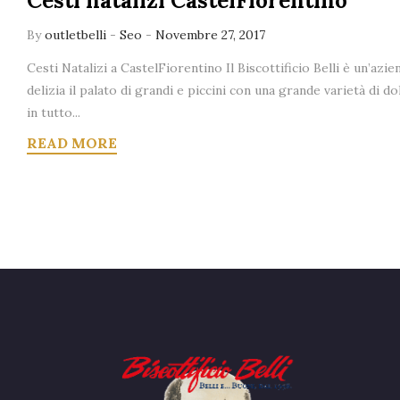
Cesti natalizi CastelFiorentino
By
outletbelli
-
Seo
-
Novembre 27, 2017
Cesti Natalizi a CastelFiorentino Il Biscottificio Belli è un’azi
delizia il palato di grandi e piccini con una grande varietà di d
in tutto...
READ MORE