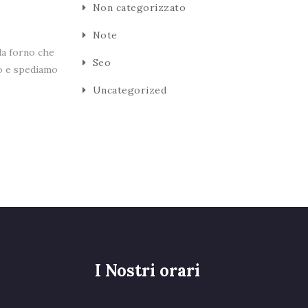
Non categorizzato
Note
 da forno che
Seo
lio e spediamo
Uncategorized
I Nostri orari