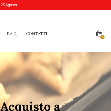
l 25 Agosto.
F.A.Q.
CONTATTI
0
 Acquisto a