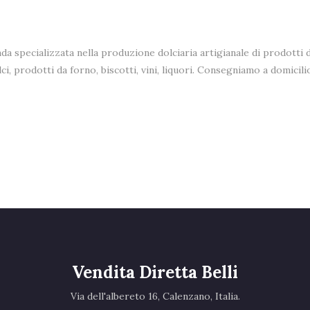
enda specializzata nella produzione dolciaria artigianale di prodotti
olci, prodotti da forno, biscotti, vini, liquori. Consegniamo a domici
Vendita Diretta Belli
Via dell'albereto 16, Calenzano, Italia.‎