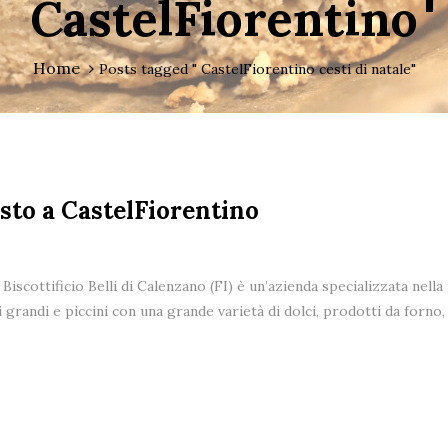
CastelFiorentino
Home
Posts tagged " CastelFiorentino cesti di natale"
isto a CastelFiorentino
 Biscottificio Belli di Calenzano (FI) è un’azienda specializzata nell
i grandi e piccini con una grande varietà di dolci, prodotti da forno, b