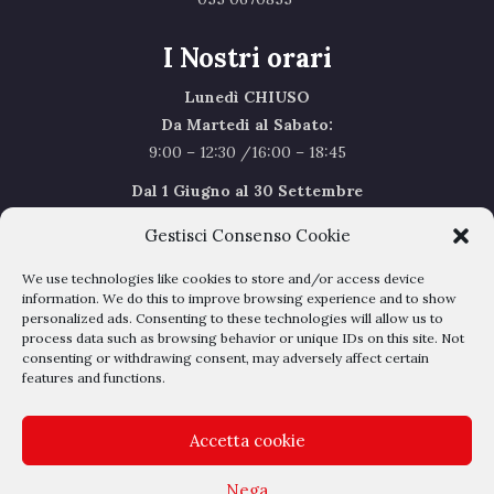
I Nostri orari
Lunedì CHIUSO
Da Martedi al Sabato:
9:00 – 12:30 /16:00 – 18:45
Dal 1 Giugno al 30 Settembre
l’orario del Sabato sarà il seguente 9.00/12.30
Gestisci Consenso Cookie
Sabato Agosto Chiusi
We use technologies like cookies to store and/or access device
I chiusi per Ferie dal 1 al 24
Agosto
information. We do this to improve browsing experience and to show
personalized ads. Consenting to these technologies will allow us to
process data such as browsing behavior or unique IDs on this site. Not
Privacy Policy
–
Cookie Policy
consenting or withdrawing consent, may adversely affect certain
features and functions.
Accetta cookie
Nega