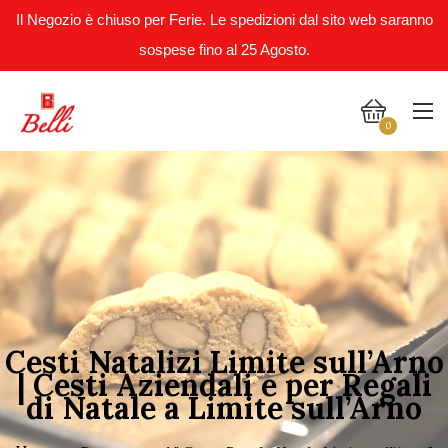
Il Negozio è chiuso per Ferie. Le spedizioni dal sito web saranno
sospese fino al 25 Agosto.
0
Cesti Natalizi Limite sull’Arno
| Cesti Aziendali e per Regali
di Natale a Limite sull’Arno