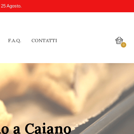
l 25 Agosto.
F.A.Q.
CONTATTI
0
io a Caiano