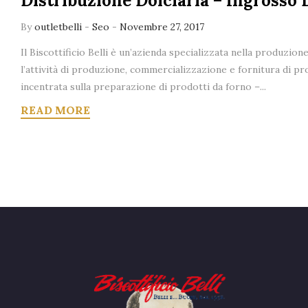
Distribuzione Dolciaria – Ingrosso 
By
outletbelli
-
Seo
-
Novembre 27, 2017
Il Biscottificio Belli è un’azienda specializzata nella produzion
l’attività di produzione, commercializzazione e fornitura di pro
incentrata sulla preparazione di prodotti da forno –...
READ MORE