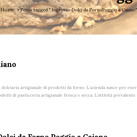
Home
Posts tagged " Ingrosso Dolci da FornoPoggio a Caiano"
aiano
e dolciaria artigianale di prodotti da forno. L’azienda nasce per eser
dotti di pasticceria artigianale fresca e secca. L’attività prevalent