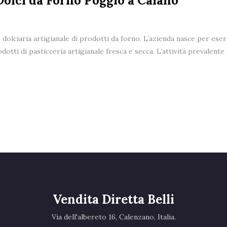
Dolci da Forno Poggio a Caiano
e dolciaria artigianale di prodotti da forno. L’azienda nasce per eser
dotti di pasticceria artigianale fresca e secca. L’attività prevalent
Vendita Diretta Belli
Via dell'albereto 16, Calenzano, Italia.‎