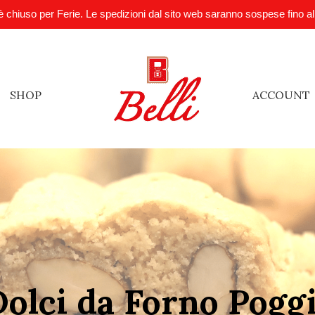
è chiuso per Ferie. Le spedizioni dal sito web saranno sospese fino a
SHOP
ACCOUNT
olci da Forno Pogg