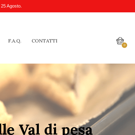
l 25 Agosto.
F.A.Q.
CONTATTI
0
le Val di pesa