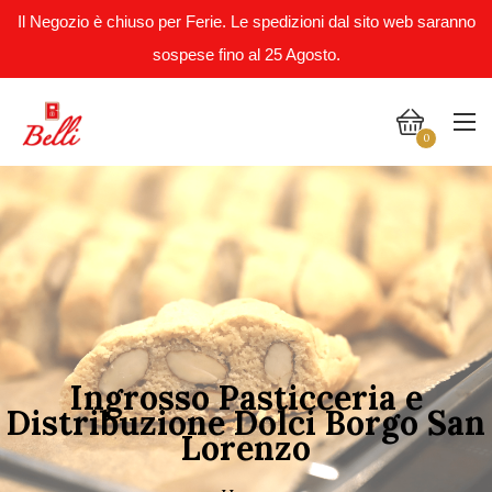
Il Negozio è chiuso per Ferie. Le spedizioni dal sito web saranno
sospese fino al 25 Agosto.
0
Ingrosso Pasticceria e
Distribuzione Dolci Borgo San
Lorenzo