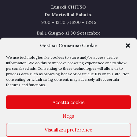
Lunedì CHIUSO
Da Martedi al Sabato:
9:00 – 12:30 /16:00 – 18:45
Dal 1 Giugno al 30 Settembre
l’orario del Sabato sarà il seguente 9.00/12.30
Gestisci Consenso Cookie
Sabato Agosto Chiusi
We use technologies like cookies to store and/or access device
I chiusi per Ferie dal 1 al 24
Agosto
information. We do this to improve browsing experience and to show
personalized ads. Consenting to these technologies will allow us to
process data such as browsing behavior or unique IDs on this site. Not
Privacy Policy
–
Cookie Policy
consenting or withdrawing consent, may adversely affect certain
features and functions.
Accetta cookie
Nega
Outlet Belli - Via dell'albereto 16 - 50041 Calenzano - P.IVA
Visualizza preference
04209050485 - REA DI FIRENZE N° 428897