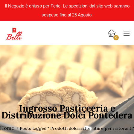
Il Negozio è chiuso per Ferie. Le spedizioni dal sito web saranno
sospese fino al 25 Agosto.
0
Ingrosso Pasticceria e
Distribuzione Dolci Pontedera
Home
Posts tagged " Prodotti dolciari forniture per ristoranti"