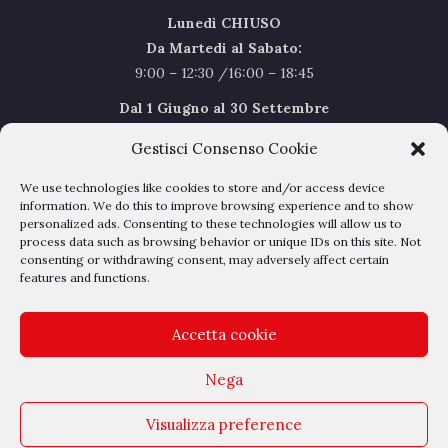
Lunedì CHIUSO
Da Martedi al Sabato:
9:00 – 12:30 /16:00 – 18:45
Dal 1 Giugno al 30 Settembre
l’orario del Sabato sarà il seguente 9.00/12.30
Gestisci Consenso Cookie
Sabato Agosto Chiusi
We use technologies like cookies to store and/or access device
I chiusi per Ferie dal 1 al 24
Agosto
information. We do this to improve browsing experience and to show
personalized ads. Consenting to these technologies will allow us to
process data such as browsing behavior or unique IDs on this site. Not
Privacy Policy
–
Cookie Policy
consenting or withdrawing consent, may adversely affect certain
features and functions.
Accetta cookie
Nega
Outlet Belli - Via dell'albereto 16 - 50041 Calenzano - P.IVA
Visualizza preference
04209050485 - REA DI FIRENZE N° 428897