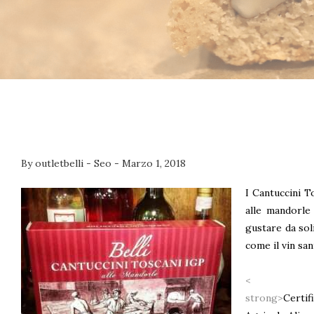
By
outletbelli
-
Seo
-
Marzo 1, 2018
I Cantuccini T
alle mandorle
gustare da soli
come il vin san
<
strong>
Certif