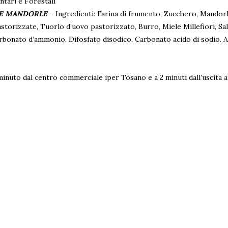
ntari e Forestali
LE MANDORLE
– Ingredienti: Farina di frumento, Zucchero, Mandorl
storizzate, Tuorlo d’uovo pastorizzato, Burro, Miele Millefiori, Sa
carbonato d’ammonio, Difosfato disodico, Carbonato acido di sodio. 
1 minuto dal centro commerciale iper Tosano e a 2 minuti dall’uscita