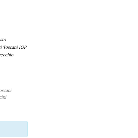
sto
i Toscani IGP
recchio
oscani
ini