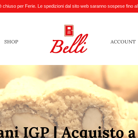
è chiuso per Ferie. Le spedizioni dal sito web saranno sospese fino a
SHOP
ACCOUNT
ani IGP | Acquisto 