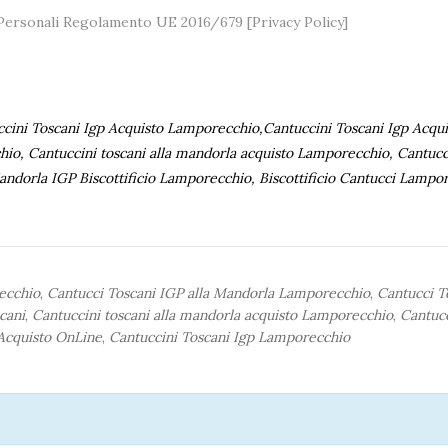
i Personali Regolamento UE 2016/679 [
Privacy Policy
]
ccini Toscani Igp Acquisto Lamporecchio,Cantuccini Toscani Igp Acqui
io, Cantuccini toscani alla mandorla acquisto Lamporecchio, Cantucc
andorla IGP Biscottificio Lamporecchio, Biscottificio Cantucci Lampo
recchio
,
Cantucci Toscani IGP alla Mandorla Lamporecchio
,
Cantucci T
cani
,
Cantuccini toscani alla mandorla acquisto Lamporecchio
,
Cantucc
 Acquisto OnLine
,
Cantuccini Toscani Igp Lamporecchio