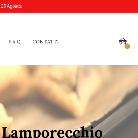
l 25 Agosto.
F.A.Q.
CONTATTI
0
a Lamporecchio