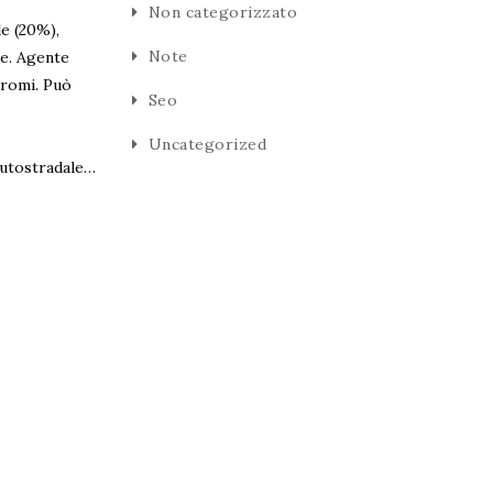
Non categorizzato
e (20%),
Note
le. Agente
Aromi. Può
Seo
Uncategorized
 autostradale…