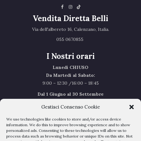
Vendita Diretta Belli
Via dell'albereto 16, Calenzano, Italia.‎
055 0670855 ‎
I Nostri orari
Lunedì CHIUSO
Da Martedi al Sabato:
9:00 – 12:30 /16:00 – 18:45
Dal 1 Giugno al 30 Settembre
l’orario del Sabato sarà il seguente 9.00/12.30
Gestisci Consenso Cookie
Sabato Agosto Chiusi
We use technologies like cookies to store and/or access device
I chiusi per Ferie dal 1 al 24
Agosto
information. We do this to improve browsing experience and to show
personalized ads. Consenting to these technologies will allow us to
process data such as browsing behavior or unique IDs on this site. Not