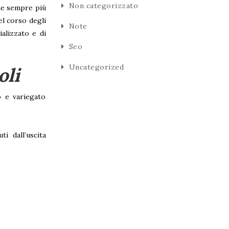
Non categorizzato
ne sempre più
el corso degli
Note
alizzato e di
Seo
Uncategorized
oli
o e variegato
i dall’uscita