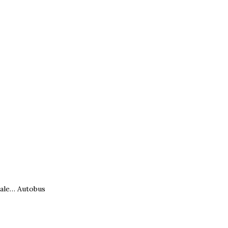
dale…
Autobus