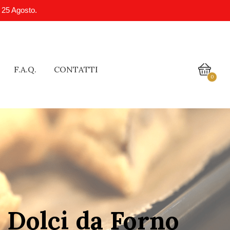
l 25 Agosto.
F.A.Q.
CONTATTI
0
 Dolci da Forno