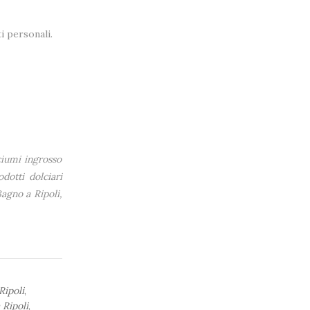
i personali.
ciumi ingrosso
dotti dolciari
Bagno a Ripoli,
Ripoli
,
 Ripoli
,