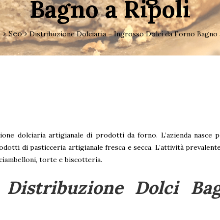
Bagno a Ripoli
Seo
Distribuzione Dolciaria – Ingrosso Dolci da Forno Bagno 
ione dolciaria artigianale di prodotti da forno. L’azienda nasce 
odotti di pasticceria artigianale fresca e secca. L’attività prevalen
iambelloni, torte e biscotteria.
e Distribuzione Dolci Ba