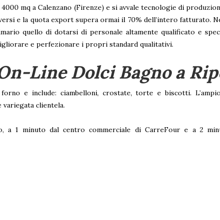
 4000 mq a Calenzano (Firenze) e si avvale tecnologie di produzio
iversi e la quota export supera ormai il 70% dell’intero fatturato. N
ario quello di dotarsi di personale altamente qualificato e speci
gliorare e perfezionare i propri standard qualitativi.
On-Line Dolci Bagno a Rip
rno e include: ciambelloni, crostate, torte e biscotti. L’ampi
 variegata clientela.
o, a 1 minuto dal centro commerciale di CarreFour e a 2 minut