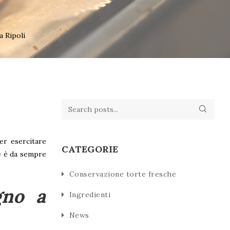
a Ripoli
per esercitare
CATEGORIE
te è da sempre
Conservazione torte fresche
gno a
Ingredienti
News