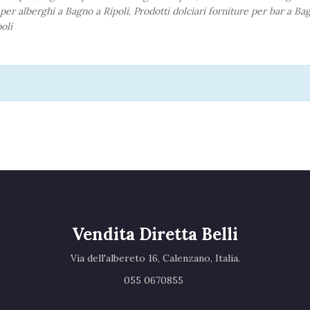
 per alberghi a Bagno a Ripoli
,
Prodotti dolciari forniture per bar a Ba
oli
Vendita Diretta Belli
Via dell'albereto 16, Calenzano, Italia.‎
055 0670855 ‎