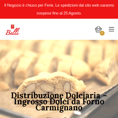
Il Negozio è chiuso per Ferie. Le spedizioni dal sito web saranno
sospese fino al 25 Agosto.
0
Distribuzione Dolciaria –
Ingrosso Dolci da Forno
Carmignano