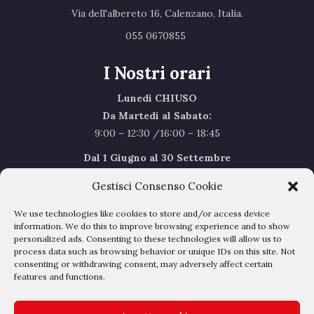
Via dell'albereto 16, Calenzano, Italia.‎
055 0670855 ‎
I Nostri orari
Lunedì CHIUSO
Da Martedi al Sabato:
9:00 – 12:30 /16:00 – 18:45
Dal 1 Giugno al 30 Settembre
l’orario del Sabato sarà il seguente 9.00/12.30
Gestisci Consenso Cookie
Sabato Agosto Chiusi
We use technologies like cookies to store and/or access device
I chiusi per Ferie dal 1 al 24
Agosto
information. We do this to improve browsing experience and to show
personalized ads. Consenting to these technologies will allow us to
process data such as browsing behavior or unique IDs on this site. Not
Privacy Policy
–
Cookie Policy
consenting or withdrawing consent, may adversely affect certain
features and functions.