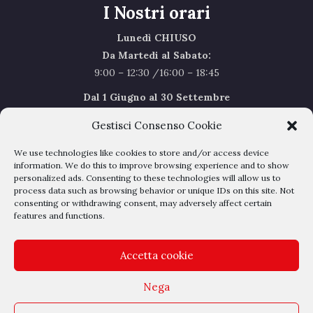
I Nostri orari
Lunedì CHIUSO
Da Martedi al Sabato:
9:00 – 12:30 /16:00 – 18:45
Dal 1 Giugno al 30 Settembre
l’orario del Sabato sarà il seguente 9.00/12.30
Gestisci Consenso Cookie
Sabato Agosto Chiusi
We use technologies like cookies to store and/or access device
I chiusi per Ferie dal 1 al 24
Agosto
information. We do this to improve browsing experience and to show
personalized ads. Consenting to these technologies will allow us to
process data such as browsing behavior or unique IDs on this site. Not
Privacy Policy
–
Cookie Policy
consenting or withdrawing consent, may adversely affect certain
features and functions.
Accetta cookie
Nega
Outlet Belli - Via dell'albereto 16 - 50041 Calenzano - P.IVA