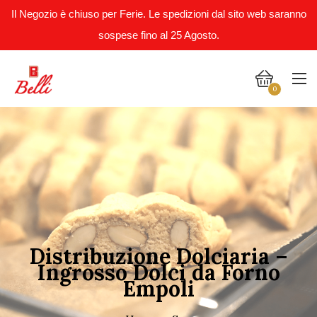
Il Negozio è chiuso per Ferie. Le spedizioni dal sito web saranno
sospese fino al 25 Agosto.
0
Distribuzione Dolciaria –
Ingrosso Dolci da Forno
Empoli