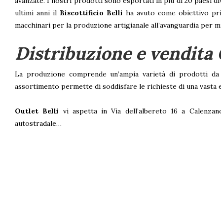
avanzate. I nostri prodotti sono esportati in più di 20 paesi d
ultimi anni il
Biscottificio Belli
ha avuto come obiettivo prim
macchinari per la produzione artigianale all’avanguardia per mi
Distribuzione e vendita
La produzione comprende un’ampia varietà di prodotti da fo
assortimento permette di soddisfare le richieste di una vasta e
Outlet Belli
vi aspetta in Via dell’albereto 16 a Calenzan
autostradale…