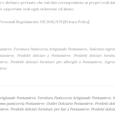
i e dichiaro pertanto che tali dati corrispondono ai propri reali dat
lle opportune sedi ogni violazione ed abuso.
i Personali Regolamento UE 2016/679 [
Privacy Policy
]
ssieve, Fornitura Pasticceria Artigianale Pontassieve, Dolciumi ingros
tassieve, Prodotti dolciari a Pontassieve, Prodotti dolciari forni
sieve, Prodotti dolciari forniture per alberghi a Pontassieve, Ingros
sieve
rtigianale Pontassieve
,
Fornitura Pasticceria Artigianale Pontassieve
,
I
sso pasticceria Pontassieve
,
Outlet Dolciario Pontassieve
,
Prodotti dolc
ssieve
,
Prodotti dolciari forniture per bar a Pontassieve
,
Prodotti dolcia