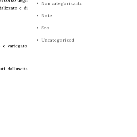
el corso degli
Non categorizzato
alizzato e di
Note
Seo
Uncategorized
o e variegato
i dall’uscita