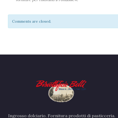
Comments are closed.
Ingrosso dolciario. Fornitura prodotti di pasticceria.