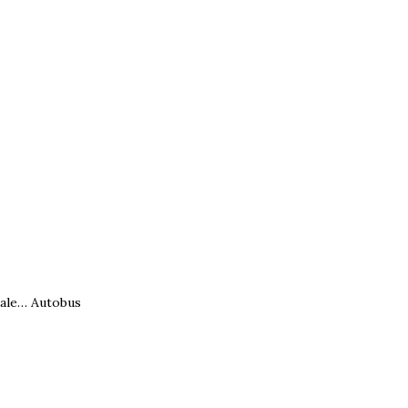
dale…
Autobus