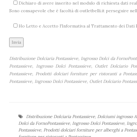
Dichiaro di avere inserito nel modulo di richiesta dati real
Sono consapevole che è facoltà di outletbelli.it perseguire ne
Ho Letto e Accetto l'Informativa al Trattamento dei Dat
Alternative:
Distribuzione Dolciaria Pontassieve, Ingrosso Dolci da FornoPonta
Pontassieve, Ingrosso Dolci Pontassieve, Outlet Dolciario Pon
Pontassieve, Prodotti dolciari forniture per ristoranti a Pontas
Pontassieve, Ingrosso Dolci Pontassieve, Outlet Dolciario Pontas
Distribuzione Dolciaria Pontassieve
,
Dolciumi ingrosso A
Dolci da FornoPontassieve
,
Ingrosso Dolci Pontassieve
,
Ingro
Pontassieve
,
Prodotti dolciari forniture per alberghi a Ponta
forniture per ristoranti a Pontassieve