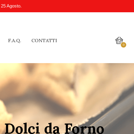
l 25 Agosto.
F.A.Q.
CONTATTI
0
 Dolci da Forno