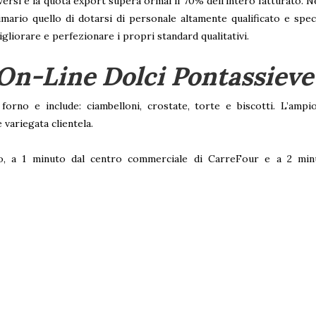
iversi e la quota export supera ormai il 70% dell’intero fatturato. N
ario quello di dotarsi di personale altamente qualificato e speci
gliorare e perfezionare i propri standard qualitativi.
 On-Line Dolci Pontassieve
rno e include: ciambelloni, crostate, torte e biscotti. L’ampi
 variegata clientela.
o, a 1 minuto dal centro commerciale di CarreFour e a 2 minut