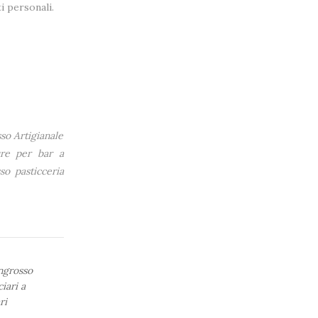
i personali.
so Artigianale
ture per bar a
so pasticceria
ngrosso
iari a
ri