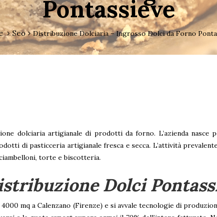
Pontassieve
e
Seo
Distribuzione Dolciaria – Ingrosso Dolci da Forno Ponta
ione dolciaria artigianale di prodotti da forno. L’azienda nasce 
odotti di pasticceria artigianale fresca e secca. L’attività prevalen
iambelloni, torte e biscotteria.
istribuzione Dolci Pontass
 4000 mq a Calenzano (Firenze) e si avvale tecnologie di produzio