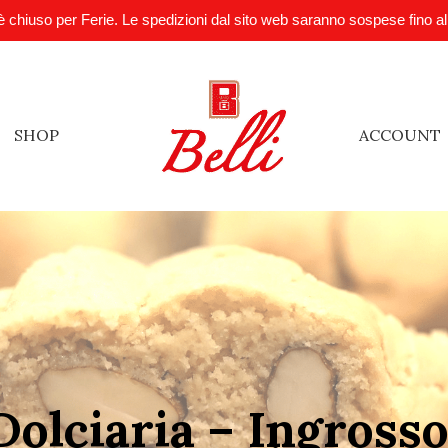
è chiuso per Ferie. Le spedizioni dal sito web saranno sospese fino a
SHOP
ACCOUNT
Dolciaria – Ingrosso