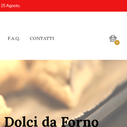
l 25 Agosto.
F.A.Q.
CONTATTI
0
 Dolci da Forno