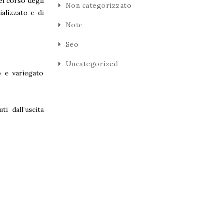
el corso degli
Non categorizzato
alizzato e di
Note
Seo
Uncategorized
o e variegato
i dall’uscita