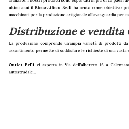
avanzate. I nostri prodotti sono esportati in più di 20 paesi d
ultimi anni il
Biscottificio Belli
ha avuto come obiettivo prim
macchinari per la produzione artigianale all’avanguardia per mi
Distribuzione e vendita 
La produzione comprende un’ampia varietà di prodotti da fo
assortimento permette di soddisfare le richieste di una vasta e
Outlet Belli
vi aspetta in Via dell’albereto 16 a Calenzan
autostradale…