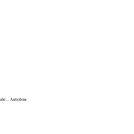
dale…
Autobus