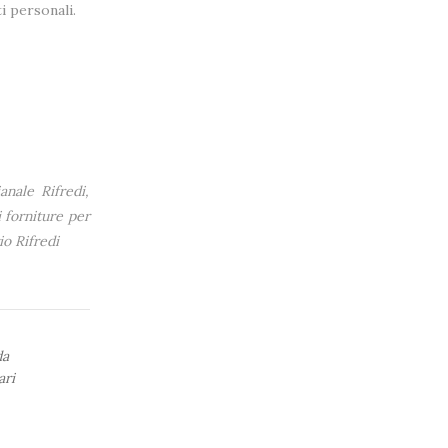
i personali.
anale Rifredi,
i forniture per
io Rifredi
da
ari