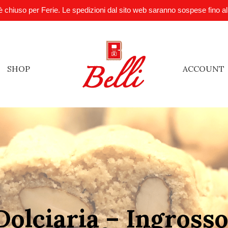
è chiuso per Ferie. Le spedizioni dal sito web saranno sospese fino a
SHOP
ACCOUNT
Dolciaria – Ingrosso