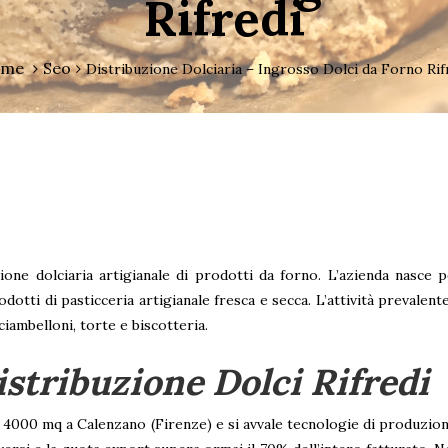
Rifredi
me
Seo
Distribuzione Dolciaria – Ingrosso Dolci da Forno Rif
ione dolciaria artigianale di prodotti da forno. L’azienda nasce 
odotti di pasticceria artigianale fresca e secca. L’attività prevalen
iambelloni, torte e biscotteria.
istribuzione Dolci Rifredi
 4000 mq a Calenzano (Firenze) e si avvale tecnologie di produzio