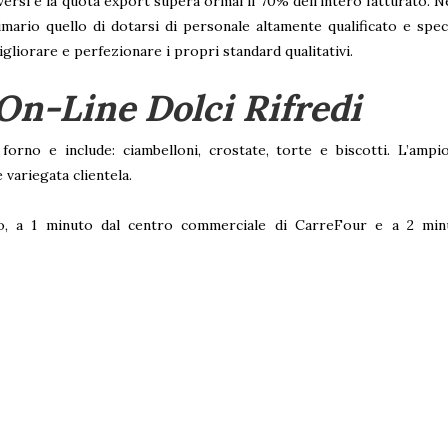
iversi e la quota export supera ormai il 70% dell’intero fatturato. N
ario quello di dotarsi di personale altamente qualificato e speci
gliorare e perfezionare i propri standard qualitativi.
On-Line Dolci Rifredi
rno e include: ciambelloni, crostate, torte e biscotti. L’ampi
 variegata clientela.
o, a 1 minuto dal centro commerciale di CarreFour e a 2 minut