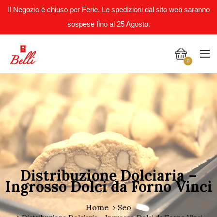
Il Negozio è chiuso per Ferie. Le spedizioni dal sito web saranno
sospese fino al 25 Agosto.
0
Distribuzione Dolciaria –
Ingrosso Dolci da Forno Vinci
Home
Seo