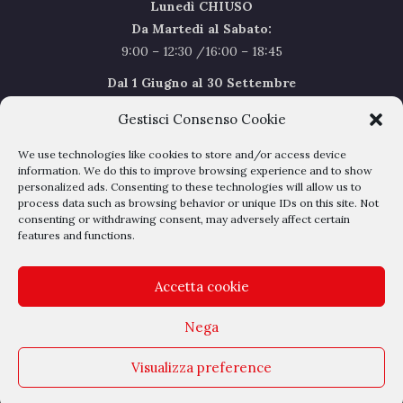
Lunedì CHIUSO
Da Martedi al Sabato:
9:00 – 12:30 /16:00 – 18:45
Dal 1 Giugno al 30 Settembre
l’orario del Sabato sarà il seguente 9.00/12.30
Gestisci Consenso Cookie
Sabato Agosto Chiusi
We use technologies like cookies to store and/or access device
I chiusi per Ferie dal 1 al 24
Agosto
information. We do this to improve browsing experience and to show
personalized ads. Consenting to these technologies will allow us to
process data such as browsing behavior or unique IDs on this site. Not
Privacy Policy
–
Cookie Policy
consenting or withdrawing consent, may adversely affect certain
features and functions.
Accetta cookie
Nega
Outlet Belli - Via dell'albereto 16 - 50041 Calenzano - P.IVA
Visualizza preference
04209050485 - REA DI FIRENZE N° 428897