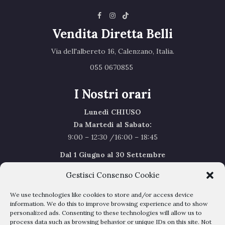
Vendita Diretta Belli
Via dell'albereto 16, Calenzano, Italia.‎
055 0670855 ‎
I Nostri orari
Lunedì CHIUSO
Da Martedi al Sabato:
9:00 – 12:30 /16:00 – 18:45
Dal 1 Giugno al 30 Settembre
l’orario del Sabato sarà il seguente 9.00/12.30
Gestisci Consenso Cookie
Sabato Agosto Chiusi
We use technologies like cookies to store and/or access device
I chiusi per Ferie dal 1 al 24
Agosto
information. We do this to improve browsing experience and to show
personalized ads. Consenting to these technologies will allow us to
process data such as browsing behavior or unique IDs on this site. Not