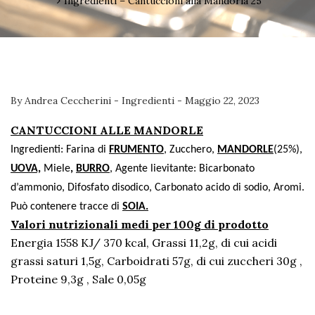
Ingredienti – Cantuccioni alla Mandorla 25
By
Andrea Ceccherini
-
Ingredienti
-
Maggio 22, 2023
CANTUCCIONI ALLE MANDORLE
Ingredienti
: Farina di
FRUMENTO
, Zucchero,
MANDORLE
(25%),
UOVA,
Miele
,
BURRO
, Agente lievitante: Bicarbonato
d’ammonio, Difosfato disodico, Carbonato acido di sodio, Aromi.
Può contenere tracce di
SOIA.
Valori nutrizionali medi per 100g di prodotto
Energia 1558 KJ/ 370 kcal, Grassi 11,2g, di cui acidi
grassi saturi 1,5g, Carboidrati 57g, di cui zuccheri 30g ,
Proteine 9,3g , Sale 0,05g