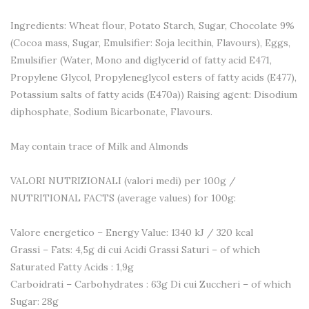
Ingredients: Wheat flour, Potato Starch, Sugar, Chocolate 9%
(Cocoa mass, Sugar, Emulsifier: Soja lecithin, Flavours), Eggs,
Emulsifier (Water, Mono and diglycerid of fatty acid E471,
Propylene Glycol, Propyleneglycol esters of fatty acids (E477),
Potassium salts of fatty acids (E470a)) Raising agent: Disodium
diphosphate, Sodium Bicarbonate, Flavours.
May contain trace of Milk and Almonds
VALORI NUTRIZIONALI (valori medi) per 100g /
NUTRITIONAL FACTS (average values) for 100g:
Valore energetico – Energy Value: 1340 kJ / 320 kcal
Grassi – Fats: 4,5g di cui Acidi Grassi Saturi – of which
Saturated Fatty Acids : 1,9g
Carboidrati – Carbohydrates : 63g Di cui Zuccheri – of which
Sugar: 28g