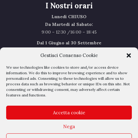
I Nostri orari
Lunedì CHIUSO
Da Martedi al Sabato:
9:00 – 12:30 /16:00 – 18:45
Dal 1 Giugno al 30 Settembre
l’orario del Sabato sarà il seguente 9.00/12.30
Gestisci Consenso Cookie
Sabato Agosto Chiusi
We use technologies like cookies to store and/or access device
I chiusi per Ferie dal 1 al 24
Agosto
information. We do this to improve browsing experience and to show
personalized ads. Consenting to these technologies will allow us to
process data such as browsing behavior or unique IDs on this site. Not
Privacy Policy
–
Cookie Policy
consenting or withdrawing consent, may adversely affect certain
features and functions.
Accetta cookie
Nega
Outlet Belli - Via dell'albereto 16 - 50041 Calenzano - P.IVA