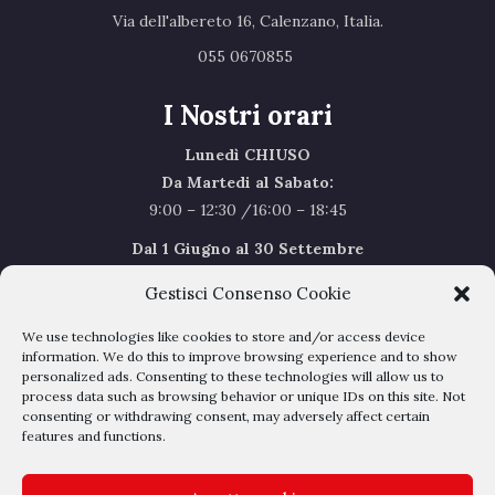
Via dell'albereto 16, Calenzano, Italia.‎
055 0670855 ‎
I Nostri orari
Lunedì CHIUSO
Da Martedi al Sabato:
9:00 – 12:30 /16:00 – 18:45
Dal 1 Giugno al 30 Settembre
l’orario del Sabato sarà il seguente 9.00/12.30
Gestisci Consenso Cookie
Sabato Agosto Chiusi
We use technologies like cookies to store and/or access device
I chiusi per Ferie dal 1 al 24
Agosto
information. We do this to improve browsing experience and to show
personalized ads. Consenting to these technologies will allow us to
process data such as browsing behavior or unique IDs on this site. Not
Privacy Policy
–
Cookie Policy
consenting or withdrawing consent, may adversely affect certain
features and functions.