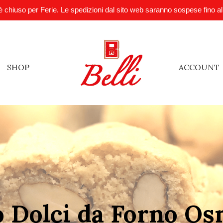
è chiuso per Ferie. Le spedizioni dal sito web saranno sospese fino a
SHOP
ACCOUNT
o Dolci da Forno O