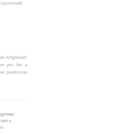
i personali.
so Artigianale
ure per bar a
so pasticceria
ngrosso
iari a
ri