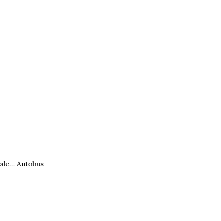
dale…
Autobus