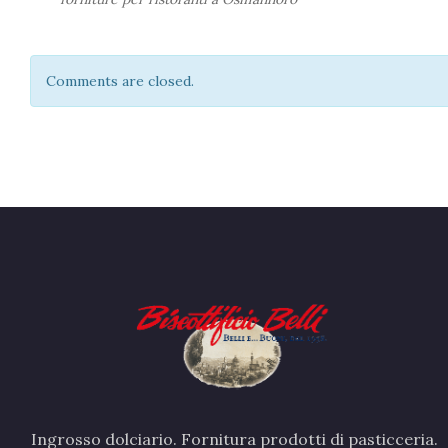
Comments are closed.
Ingrosso dolciario. Fornitura prodotti di pasticceria.