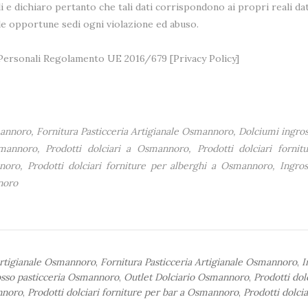
i e dichiaro pertanto che tali dati corrispondono ai propri reali dat
lle opportune sedi ogni violazione ed abuso.
i Personali Regolamento UE 2016/679 [
Privacy Policy
]
nnoro, Fornitura Pasticceria Artigianale Osmannoro, Dolciumi ingros
nnoro, Prodotti dolciari a Osmannoro, Prodotti dolciari fornit
noro, Prodotti dolciari forniture per alberghi a Osmannoro, Ingros
noro
Artigianale Osmannoro
,
Fornitura Pasticceria Artigianale Osmannoro
,
I
osso pasticceria Osmannoro
,
Outlet Dolciario Osmannoro
,
Prodotti dolc
annoro
,
Prodotti dolciari forniture per bar a Osmannoro
,
Prodotti dolcia