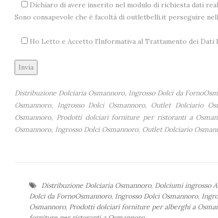
Dichiaro di avere inserito nel modulo di richiesta dati real
Sono consapevole che è facoltà di outletbelli.it perseguire ne
Ho Letto e Accetto l'Informativa al Trattamento dei Dat
Alternative:
Distribuzione Dolciaria Osmannoro, Ingrosso Dolci da FornoOsma
Osmannoro, Ingrosso Dolci Osmannoro, Outlet Dolciario Osma
Osmannoro, Prodotti dolciari forniture per ristoranti a Osman
Osmannoro, Ingrosso Dolci Osmannoro, Outlet Dolciario Osman
Distribuzione Dolciaria Osmannoro
,
Dolciumi ingrosso 
Dolci da FornoOsmannoro
,
Ingrosso Dolci Osmannoro
,
Ingr
Osmannoro
,
Prodotti dolciari forniture per alberghi a Osm
forniture per ristoranti a Osmannoro