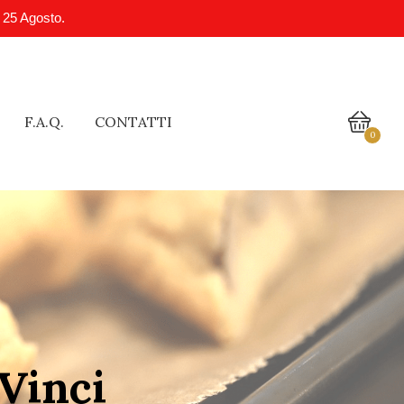
l 25 Agosto.
F.A.Q.
CONTATTI
0
 Vinci