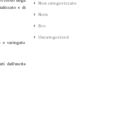
el corso degli
Non categorizzato
alizzato e di
Note
Seo
Uncategorized
o e variegato
i dall’uscita