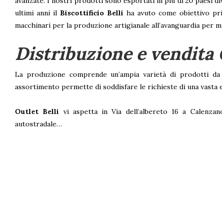
avanzate. I nostri prodotti sono esportati in più di 20 paesi d
ultimi anni il
Biscottificio Belli
ha avuto come obiettivo prim
macchinari per la produzione artigianale all’avanguardia per mi
Distribuzione e vendita
La produzione comprende un’ampia varietà di prodotti da fo
assortimento permette di soddisfare le richieste di una vasta e
Outlet Belli
vi aspetta in Via dell’albereto 16 a Calenzan
autostradale…