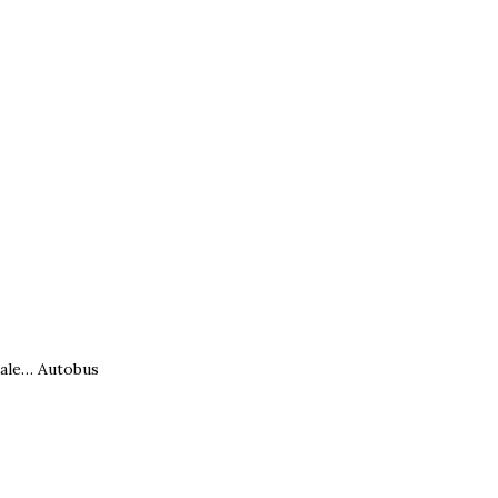
dale…
Autobus