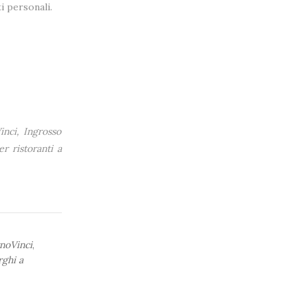
i personali.
inci, Ingrosso
er ristoranti a
rnoVinci
,
rghi a