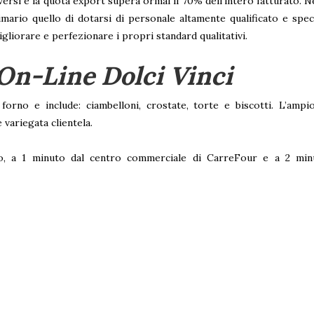
iversi e la quota export supera ormai il 70% dell’intero fatturato. N
ario quello di dotarsi di personale altamente qualificato e speci
gliorare e perfezionare i propri standard qualitativi.
 On-Line Dolci Vinci
rno e include: ciambelloni, crostate, torte e biscotti. L’ampi
 variegata clientela.
o, a 1 minuto dal centro commerciale di CarreFour e a 2 minut