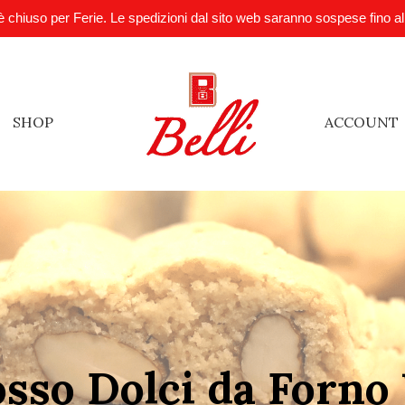
è chiuso per Ferie. Le spedizioni dal sito web saranno sospese fino a
SHOP
ACCOUNT
sso Dolci da Forno