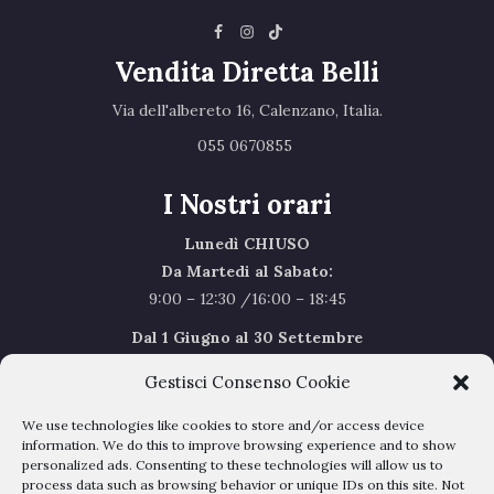
Vendita Diretta Belli
Via dell'albereto 16, Calenzano, Italia.‎
055 0670855 ‎
I Nostri orari
Lunedì CHIUSO
Da Martedi al Sabato:
9:00 – 12:30 /16:00 – 18:45
Dal 1 Giugno al 30 Settembre
l’orario del Sabato sarà il seguente 9.00/12.30
Gestisci Consenso Cookie
Sabato Agosto Chiusi
We use technologies like cookies to store and/or access device
I chiusi per Ferie dal 1 al 24
Agosto
information. We do this to improve browsing experience and to show
personalized ads. Consenting to these technologies will allow us to
process data such as browsing behavior or unique IDs on this site. Not