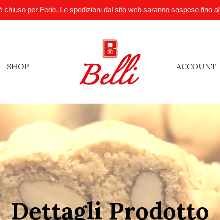
è chiuso per Ferie. Le spedizioni dal sito web saranno sospese fino a
SHOP
ACCOUNT
Dettagli Prodotto