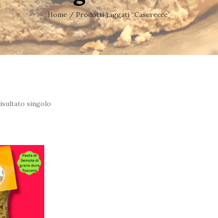
Home
/ Prodotti taggati “Caserecce”
isultato singolo