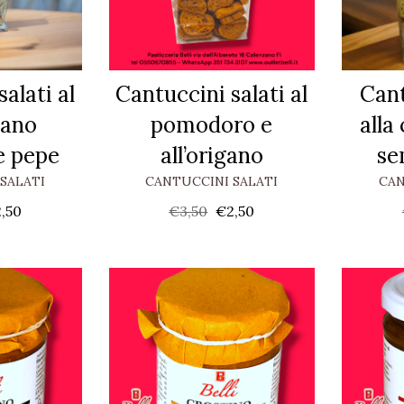
alati al
Cantuccini salati al
Cant
iano
pomodoro e
alla
e pepe
all’origano
se
SALATI
CANTUCCINI SALATI
CAN
2,50
€
3,50
€
2,50