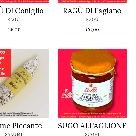
 DI Coniglio
RAGÙ DI Fagiano
RAGÙ
RAGÙ
€
6,00
€
6,00
ito
 per
e
 è
ile
ame Piccante
SUGO ALL’AGLIONE
SALUMI
SUGHI