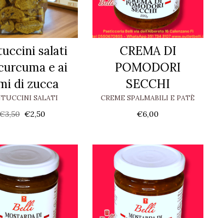
uccini salati
CREMA DI
 curcuma e ai
POMODORI
mi di zucca
SECCHI
TUCCINI SALATI
CREME SPALMABILI E PATÈ
€
3,50
€
2,50
€
6,00