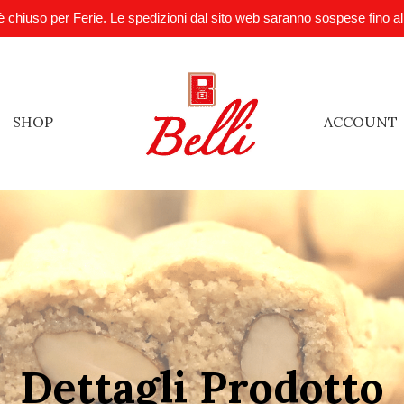
è chiuso per Ferie. Le spedizioni dal sito web saranno sospese fino a
SHOP
ACCOUNT
Dettagli Prodotto