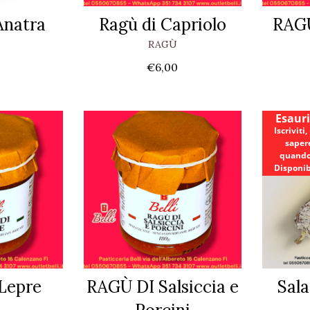
Anatra
Ragù di Capriolo
RAGÙ
RAGÙ
€
6,00
Esaur
Iscriviti,
saper
quando
Disponib
Lepre
RAGÙ DI Salsiccia e
Sal