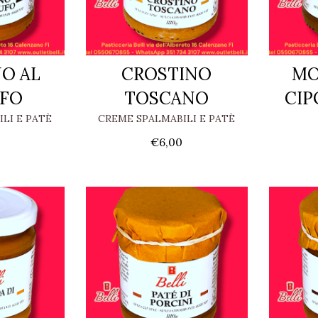
O AL
CROSTINO
MO
UFO
TOSCANO
CIP
LI E PATÈ
CREME SPALMABILI E PATÈ
€
6,00