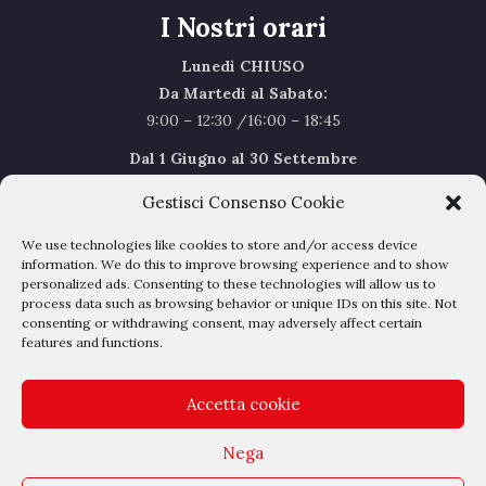
I Nostri orari
Lunedì CHIUSO
Da Martedi al Sabato:
9:00 – 12:30 /16:00 – 18:45
Dal 1 Giugno al 30 Settembre
l’orario del Sabato sarà il seguente 9.00/12.30
Gestisci Consenso Cookie
Sabato Agosto Chiusi
We use technologies like cookies to store and/or access device
I chiusi per Ferie dal 1 al 24
Agosto
information. We do this to improve browsing experience and to show
personalized ads. Consenting to these technologies will allow us to
process data such as browsing behavior or unique IDs on this site. Not
Privacy Policy
–
Cookie Policy
consenting or withdrawing consent, may adversely affect certain
features and functions.
Accetta cookie
Nega