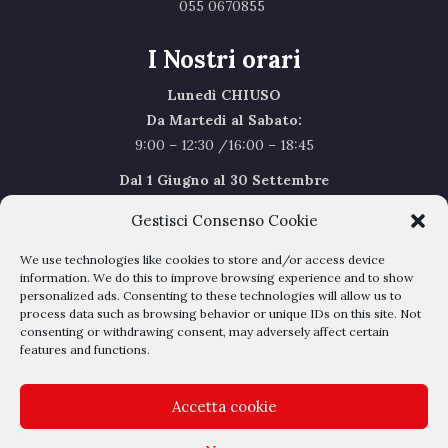
055 0670855 ‎
I Nostri orari
Lunedì CHIUSO
Da Martedi al Sabato:
9:00 – 12:30 /16:00 – 18:45
Dal 1 Giugno al 30 Settembre
l’orario del Sabato sarà il seguente 9.00/12.30
Gestisci Consenso Cookie
Sabato Agosto Chiusi
We use technologies like cookies to store and/or access device
I chiusi per Ferie dal 1 al 24
Agosto
information. We do this to improve browsing experience and to show
personalized ads. Consenting to these technologies will allow us to
process data such as browsing behavior or unique IDs on this site. Not
Privacy Policy
–
Cookie Policy
consenting or withdrawing consent, may adversely affect certain
features and functions.
Accetta cookie