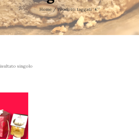
Home
/ Prodotti taggati “€”
isultato singolo