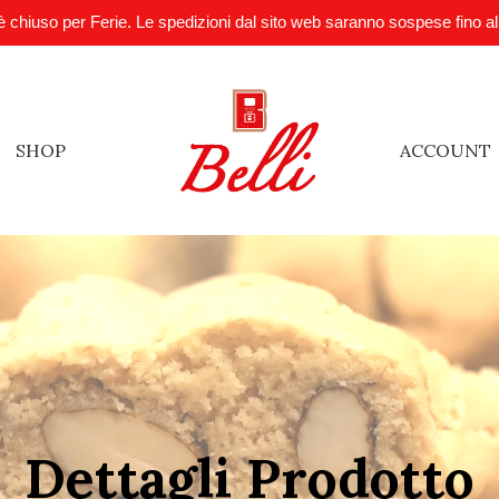
è chiuso per Ferie. Le spedizioni dal sito web saranno sospese fino a
SHOP
ACCOUNT
Dettagli Prodotto