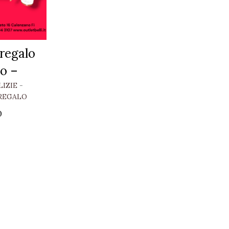
regalo
io –
LIZIE
-
REGALO
0