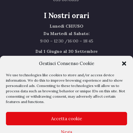
I Nostri orari
Lunedì CHIUSO
Da Martedi al Sabato:
9:00 – 12:30 /16:00 – 18:45
Dal 1 Giugno al 30 Settembre
l’orario del Sabato sarà il seguente 9.00/12.30
Gestisci Consenso Cookie
Sabato Agosto Chiusi
We use technologies like cookies to store and/or access device
I chiusi per Ferie dal 1 al 24
Agosto
information. We do this to improve browsing experience and to show
personalized ads. Consenting to these technologies will allow us to
process data such as browsing behavior or unique IDs on this site. Not
Privacy Policy
–
Cookie Policy
consenting or withdrawing consent, may adversely affect certain
features and functions.
Accetta cookie
Nega