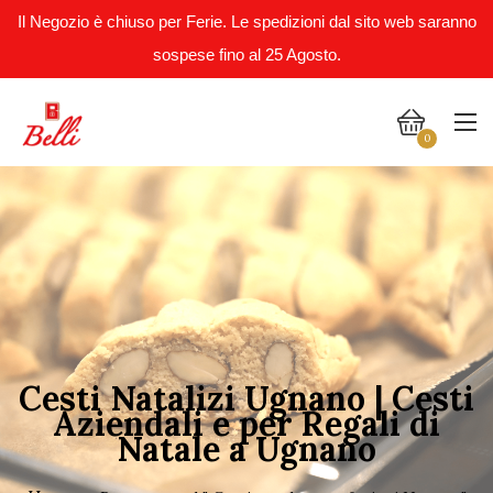
Il Negozio è chiuso per Ferie. Le spedizioni dal sito web saranno
sospese fino al 25 Agosto.
0
Cesti Natalizi Ugnano | Cesti
Aziendali e per Regali di
Natale a Ugnano