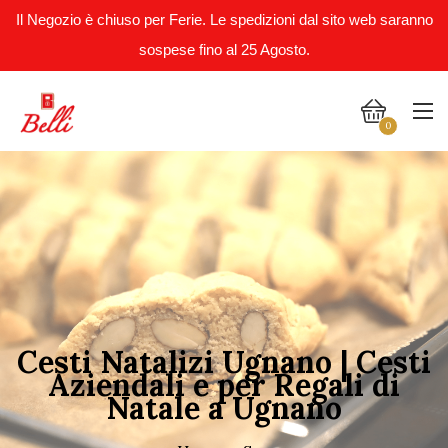
Il Negozio è chiuso per Ferie. Le spedizioni dal sito web saranno
sospese fino al 25 Agosto.
0
Cesti Natalizi Ugnano | Cesti
Aziendali e per Regali di
Natale a Ugnano