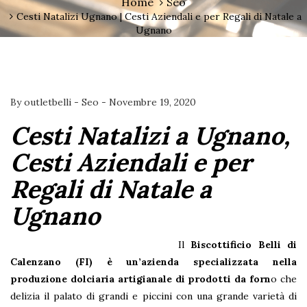
Home
Seo
Cesti Natalizi Ugnano | Cesti Aziendali e per Regali di Natale a
Ugnano
By
outletbelli
-
Seo
-
Novembre 19, 2020
Cesti Natalizi a Ugnano,
Cesti Aziendali e per
Regali di Natale a
Ugnano
Il
Biscottificio Belli di
Calenzano (FI)
è un’azienda specializzata nella
produzione dolciaria artigianale di prodotti da forn
o che
delizia il palato di grandi e piccini con una grande varietà di