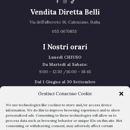
Vendita Diretta Belli
Via dell'albereto 16, Calenzano, Italia.‎
055 0670855 ‎
I Nostri orari
Lunedì CHIUSO
Da Martedi al Sabato:
9:00 – 12:30 /16:00 – 18:45
Dal 1 Giugno al 30 Settembre
l’orario del Sabato sarà il seguente 9.00/12.30
Gestisci Consenso Cookie
Sabato Agosto Chiusi
We use technologies like cookies to store and/or access device
I chiusi per Ferie dal 1 al 24
Agosto
information. We do this to improve browsing experience and to show
personalized ads. Consenting to these technologies will allow us to
process data such as browsing behavior or unique IDs on this site. Not
Privacy Policy
–
Cookie Policy
consenting or withdrawing consent, may adversely affect certain