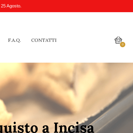
l 25 Agosto.
F.A.Q.
CONTATTI
0
quisto a Incisa