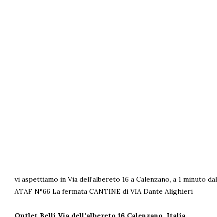
vi aspettiamo in Via dell’albereto 16 a Calenzano, a 1 minuto d
ATAF N°66 La fermata CANTINE di VIA Dante Alighieri
Outlet Belli Via dell’albereto 16
Calenzano, Italia.