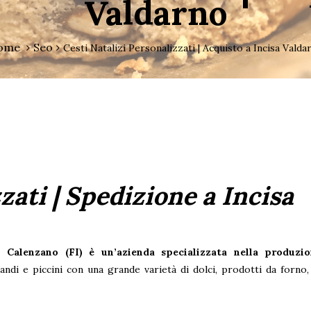
Valdarno
ome
Seo
Cesti Natalizi Personalizzati | Acquisto a Incisa Valda
zati | Spedizione a Incisa
di Calenzano (FI)
è un’azienda specializzata nella produzio
randi e piccini con una grande varietà di dolci, prodotti da forno, b