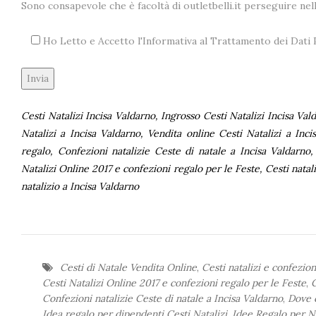
Sono consapevole che è facoltà di outletbelli.it perseguire ne
Ho Letto e Accetto l'Informativa al Trattamento dei Dat
Alternative:
Cesti Natalizi Incisa Valdarno, Ingrosso Cesti Natalizi Incisa Va
Natalizi a Incisa Valdarno, Vendita online Cesti Natalizi a Inci
regalo, Confezioni natalizie Ceste di natale a Incisa Valdarno
Natalizi Online 2017 e confezioni regalo per le Feste, Cesti nata
natalizio a Incisa Valdarno
Cesti di Natale Vendita Online
,
Cesti natalizi e confezion
Cesti Natalizi Online 2017 e confezioni regalo per le Feste
,
C
Confezioni natalizie Ceste di natale a Incisa Valdarno
,
Dove c
Idea regalo per dipendenti Cesti Natalizi
,
Idee Regalo per Na