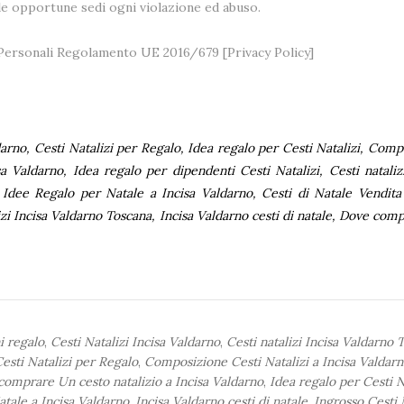
lle opportune sedi ogni violazione ed abuso.
i Personali Regolamento UE 2016/679 [
Privacy Policy
]
ldarno, Cesti Natalizi per Regalo, Idea regalo per Cesti Natalizi, Com
sa Valdarno, Idea regalo per dipendenti Cesti Natalizi, Cesti nataliz
, Idee Regalo per Natale a Incisa Valdarno, Cesti di Natale Vendita
lizi Incisa Valdarno Toscana, Incisa Valdarno cesti di natale, Dove co
i regalo
,
Cesti Natalizi Incisa Valdarno
,
Cesti natalizi Incisa Valdarno 
esti Natalizi per Regalo
,
Composizione Cesti Natalizi a Incisa Valdar
omprare Un cesto natalizio a Incisa Valdarno
,
Idea regalo per Cesti N
tale a Incisa Valdarno
,
Incisa Valdarno cesti di natale
,
Ingrosso Cesti 