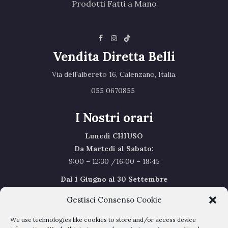
Prodotti Fatti a Mano
Vendita Diretta Belli
Via dell'albereto 16, Calenzano, Italia.‎
055 0670855 ‎
I Nostri orari
Lunedì CHIUSO
Da Martedi al Sabato:
9:00 – 12:30 /16:00 – 18:45
Dal 1 Giugno al 30 Settembre
l’orario del Sabato sarà il seguente 9.00/12.30
Gestisci Consenso Cookie
Sabato Agosto Chiusi
We use technologies like cookies to store and/or access device
I chiusi per Ferie dal 1 al 24
Agosto