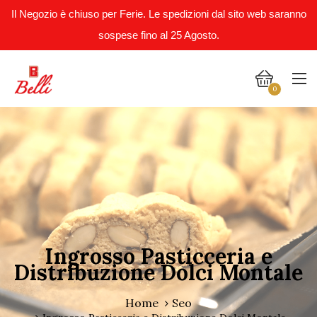
Il Negozio è chiuso per Ferie. Le spedizioni dal sito web saranno
sospese fino al 25 Agosto.
0
Ingrosso Pasticceria e
Distribuzione Dolci Montale
Home
Seo