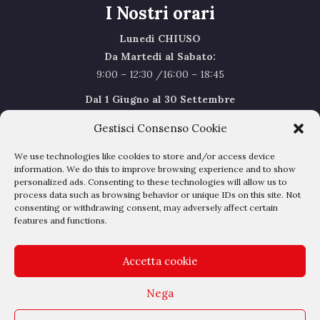
I Nostri orari
Lunedì CHIUSO
Da Martedi al Sabato:
9:00 – 12:30 /16:00 – 18:45
Dal 1 Giugno al 30 Settembre
l’orario del Sabato sarà il seguente 9.00/12.30
Gestisci Consenso Cookie
Sabato Agosto Chiusi
We use technologies like cookies to store and/or access device
I chiusi per Ferie dal 1 al 24
Agosto
information. We do this to improve browsing experience and to show
personalized ads. Consenting to these technologies will allow us to
process data such as browsing behavior or unique IDs on this site. Not
Privacy Policy
–
Cookie Policy
consenting or withdrawing consent, may adversely affect certain
features and functions.
Accetta cookie
Nega
Outlet Belli - Via dell'albereto 16 - 50041 Calenzano - P.IVA