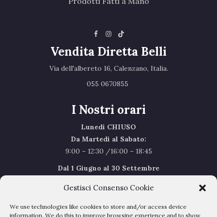
Prodotti Fatti a Mano
Vendita Diretta Belli
Via dell'albereto 16, Calenzano, Italia.‎
055 0670855 ‎
I Nostri orari
Lunedì CHIUSO
Da Martedi al Sabato:
9:00 – 12:30 /16:00 – 18:45
Dal 1 Giugno al 30 Settembre
l’orario del Sabato sarà il seguente 9.00/12.30
Gestisci Consenso Cookie
Sabato Agosto Chiusi
We use technologies like cookies to store and/or access device
I chiusi per Ferie dal 1 al 24
Agosto
information. We do this to improve browsing experience and to show