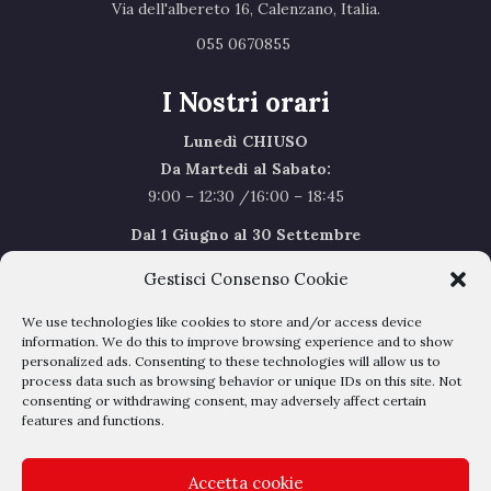
Via dell'albereto 16, Calenzano, Italia.‎
055 0670855 ‎
I Nostri orari
Lunedì CHIUSO
Da Martedi al Sabato:
9:00 – 12:30 /16:00 – 18:45
Dal 1 Giugno al 30 Settembre
l’orario del Sabato sarà il seguente 9.00/12.30
Gestisci Consenso Cookie
Sabato Agosto Chiusi
We use technologies like cookies to store and/or access device
I chiusi per Ferie dal 1 al 24
Agosto
information. We do this to improve browsing experience and to show
personalized ads. Consenting to these technologies will allow us to
process data such as browsing behavior or unique IDs on this site. Not
Privacy Policy
–
Cookie Policy
consenting or withdrawing consent, may adversely affect certain
features and functions.
Accetta cookie