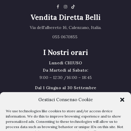
Vendita Diretta Belli
Via dell'albereto 16, Calenzano, Italia.‎
055 0670855 ‎
I Nostri orari
Lunedì CHIUSO
Da Martedi al Sabato:
9:00 – 12:30 /16:00 – 18:45
Dal 1 Giugno al 30 Settembre
l’orario del Sabato sarà il seguente 9.00/12.30
Gestisci Consenso Cookie
Sabato Agosto Chiusi
We use technologies like cookies to store and/or access device
I chiusi per Ferie dal 1 al 24
Agosto
information. We do this to improve browsing experience and to show
personalized ads. Consenting to these technologies will allow us to
process data such as browsing behavior or unique IDs on this site. Not