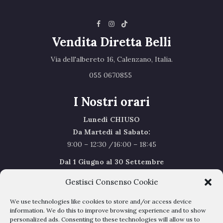
Vendita Diretta Belli
Via dell'albereto 16, Calenzano, Italia.‎
055 0670855 ‎
I Nostri orari
Lunedì CHIUSO
Da Martedi al Sabato:
9:00 – 12:30 /16:00 – 18:45
Dal 1 Giugno al 30 Settembre
l’orario del Sabato sarà il seguente 9.00/12.30
Gestisci Consenso Cookie
Sabato Agosto Chiusi
We use technologies like cookies to store and/or access device
I chiusi per Ferie dal 1 al 24
Agosto
information. We do this to improve browsing experience and to show
personalized ads. Consenting to these technologies will allow us to