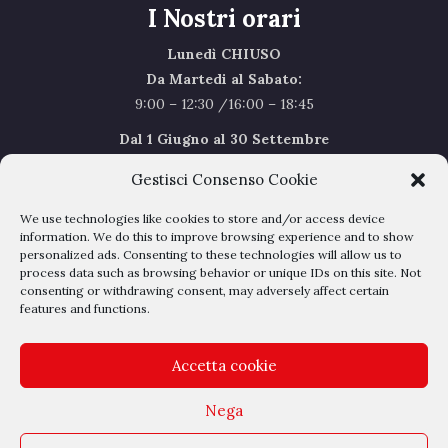
I Nostri orari
Lunedì CHIUSO
Da Martedi al Sabato:
9:00 – 12:30 /16:00 – 18:45
Dal 1 Giugno al 30 Settembre
l’orario del Sabato sarà il seguente 9.00/12.30
Gestisci Consenso Cookie
Sabato Agosto Chiusi
We use technologies like cookies to store and/or access device
I chiusi per Ferie dal 1 al 24
Agosto
information. We do this to improve browsing experience and to show
personalized ads. Consenting to these technologies will allow us to
process data such as browsing behavior or unique IDs on this site. Not
Privacy Policy
–
Cookie Policy
consenting or withdrawing consent, may adversely affect certain
features and functions.
Accetta cookie
Nega
Outlet Belli - Via dell'albereto 16 - 50041 Calenzano - P.IVA