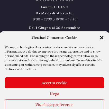
Lunedì CHIUSO
Da Martedi al Sabato:
9:00 – 12:30 /16:00 – 18:45
Dal 1 Giugno al 30 Settembre
l’orario del Sabato sarà il seguente 9.00/12.30
Gestisci Consenso Cookie
Sabato Agosto Chiusi
We use technologies like cookies to store and/or access device
I chiusi per Ferie dal 1 al 24
Agosto
information. We do this to improve browsing experience and to show
personalized ads. Consenting to these technologies will allow us to
process data such as browsing behavior or unique IDs on this site. Not
Privacy Policy
–
Cookie Policy
consenting or withdrawing consent, may adversely affect certain
features and functions.
Accetta cookie
Nega
Outlet Belli - Via dell'albereto 16 - 50041 Calenzano - P.IVA
Visualizza preference
04209050485 - REA DI FIRENZE N° 428897