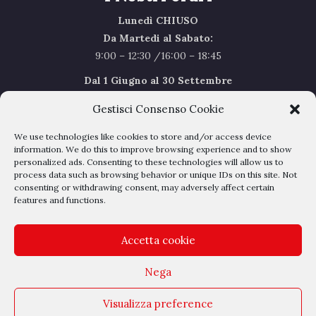
Lunedì CHIUSO
Da Martedi al Sabato:
9:00 – 12:30 /16:00 – 18:45
Dal 1 Giugno al 30 Settembre
l’orario del Sabato sarà il seguente 9.00/12.30
Gestisci Consenso Cookie
Sabato Agosto Chiusi
We use technologies like cookies to store and/or access device
I chiusi per Ferie dal 1 al 24
Agosto
information. We do this to improve browsing experience and to show
personalized ads. Consenting to these technologies will allow us to
process data such as browsing behavior or unique IDs on this site. Not
Privacy Policy
–
Cookie Policy
consenting or withdrawing consent, may adversely affect certain
features and functions.
Accetta cookie
Nega
Outlet Belli - Via dell'albereto 16 - 50041 Calenzano - P.IVA
Visualizza preference
04209050485 - REA DI FIRENZE N° 428897