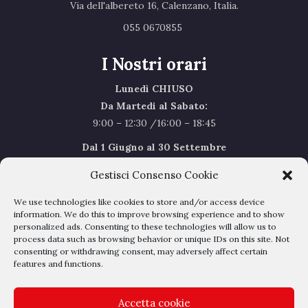
Via dell'albereto 16, Calenzano, Italia.‎
055 0670855 ‎
I Nostri orari
Lunedì CHIUSO
Da Martedi al Sabato:
9:00 – 12:30 /16:00 – 18:45
Dal 1 Giugno al 30 Settembre
l’orario del Sabato sarà il seguente 9.00/12.30
Gestisci Consenso Cookie
Sabato Agosto Chiusi
We use technologies like cookies to store and/or access device
I chiusi per Ferie dal 1 al 24
Agosto
information. We do this to improve browsing experience and to show
personalized ads. Consenting to these technologies will allow us to
process data such as browsing behavior or unique IDs on this site. Not
Privacy Policy
–
Cookie Policy
consenting or withdrawing consent, may adversely affect certain
features and functions.
Accetta cookie